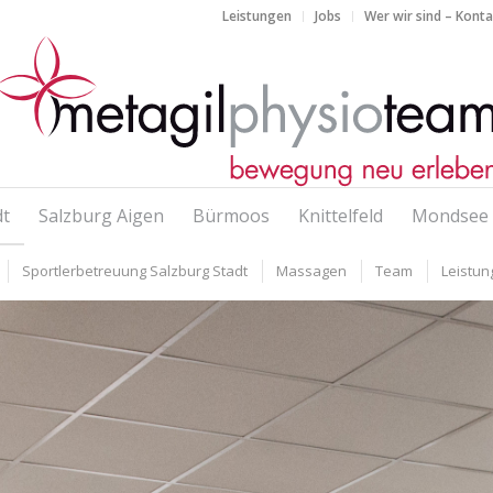
Leistungen
Jobs
Wer wir sind – Kont
dt
Salzburg Aigen
Bürmoos
Knittelfeld
Mondsee
Sportlerbetreuung Salzburg Stadt
Massagen
Team
Leistun