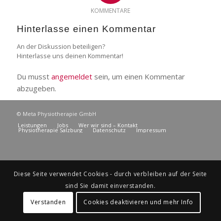
KOMMENTARE
Hinterlasse einen Kommentar
An der Diskussion beteiligen?
Hinterlasse uns deinen Kommentar!
Du musst
angemeldet
sein, um einen Kommentar
abzugeben.
© Meta Physiotherapie GmbH
Leistungen
Jobs
Wer wir sind – Kontakt
Physiotherapie Salzburg
Datenschutz
Impressum
Diese Seite verwendet Cookies - durch verbleiben auf der Seite
sind Sie damit einverstanden.
Verstanden
Cookies deaktivieren und mehr Info