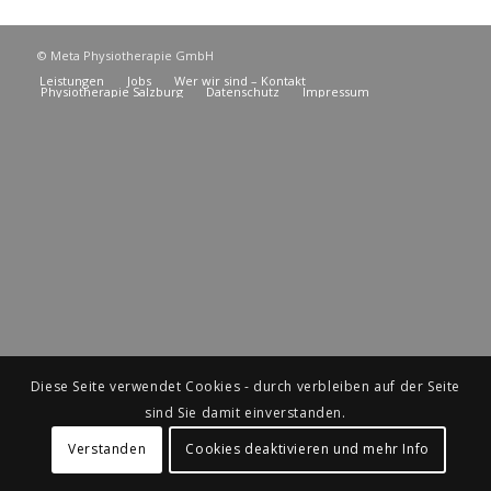
© Meta Physiotherapie GmbH
Leistungen
Jobs
Wer wir sind – Kontakt
Physiotherapie Salzburg
Datenschutz
Impressum
Diese Seite verwendet Cookies - durch verbleiben auf der Seite
sind Sie damit einverstanden.
Verstanden
Cookies deaktivieren und mehr Info