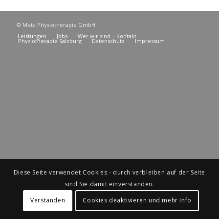
© Meta Physiotherapie GmbH
Leistungen
Jobs
Wer wir sind – Kontakt
Physiotherapie Salzburg
Datenschutz
Impressum
Diese Seite verwendet Cookies - durch verbleiben auf der Seite
sind Sie damit einverstanden.
Verstanden
Cookies deaktivieren und mehr Info