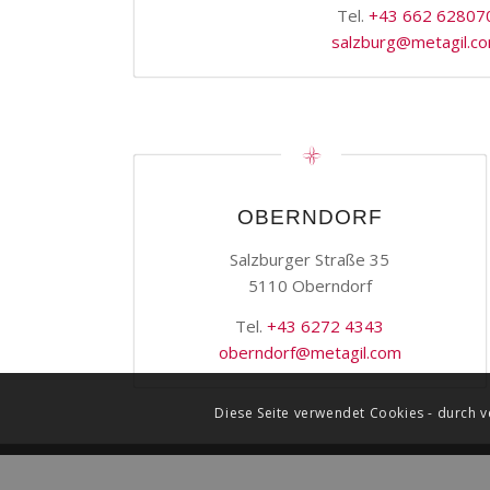
Tel.
+43 662 62807
salzburg@metagil.c
OBERNDORF
Salzburger Straße 35
5110 Oberndorf
Tel.
+43 6272 4343
oberndorf@metagil.com
Diese Seite verwendet Cookies - durch v
© Meta Physiotherapie GmbH