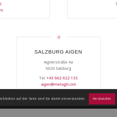
0
om
SALZBURG AIGEN
Aignerstraße 4a
5020 Salzburg
Tel.
+43 662 622 133
aigen@metagil.com
erbleiben auf der Seite sind Sie damit einverstanden.
Verstanden
Leistungen
Jobs
Wer wir sind – Kontakt