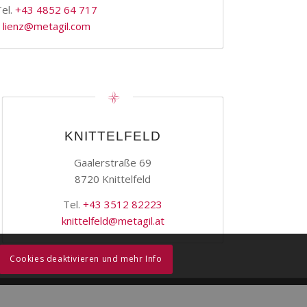
Tel.
+43 4852 64 717
lienz@metagil.com
KNITTELFELD
Gaalerstraße 69
8720 Knittelfeld
Tel.
+43 3512 82223
knittelfeld@metagil.at
Cookies deaktivieren und mehr Info
Physiotherapie Salzburg
Datenschutz
Impressum